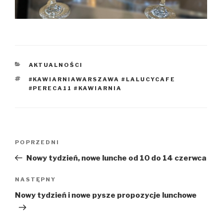
KATEGORIE
AKTUALNOŚCI
TAGI
#KAWIARNIAWARSZAWA #LALUCYCAFE
#PERECA11 #KAWIARNIA
Nawigacja
Poprzedni
POPRZEDNI
wpisu
wpis
Nowy tydzień, nowe lunche od 10 do 14 czerwca
Następny
NASTĘPNY
wpis
Nowy tydzień i nowe pysze propozycje lunchowe