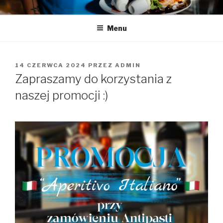
Przeskocz
LA LUCY
Zapraszamy na pyszną kawę i naleśniki
do
Menu
treści
OPUBLIKOWANE
14 CZERWCA 2024
PRZEZ
ADMIN
W
Zapraszamy do korzystania z
naszej promocji :)