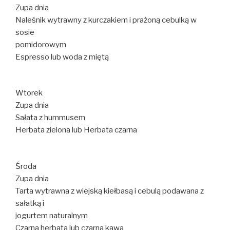
Zupa dnia
Naleśnik wytrawny z kurczakiem i prażoną cebulką w
sosie
pomidorowym
Espresso lub woda z miętą
Wtorek
Zupa dnia
Sałata z hummusem
Herbata zielona lub Herbata czarna
Środa
Zupa dnia
Tarta wytrawna z wiejską kiełbasą i cebulą podawana z
sałatką i
jogurtem naturalnym
Czarna herbata lub czarna kawa