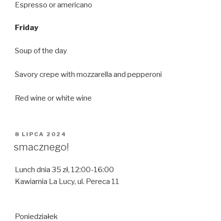
Espresso or americano
Friday
Soup of the day
Savory crepe with mozzarella and pepperoni
Red wine or white wine
OPUBLIKOWANE
8 LIPCA 2024
W
smacznego!
Lunch dnia 35 zł, 12:00-16:00
Kawiarnia La Lucy, ul. Pereca 11
Poniedziałek