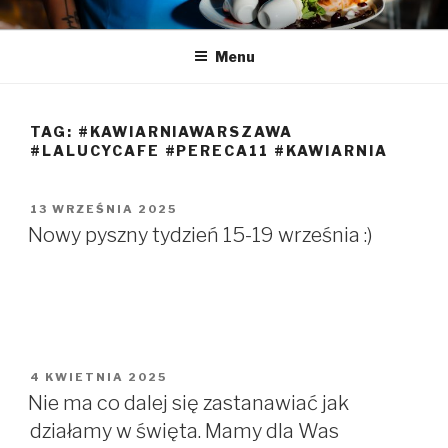
Przeskocz
LA LUCY
Zapraszamy na pyszną kawę i naleśniki
do
Menu
treści
TAG:
#KAWIARNIAWARSZAWA
#LALUCYCAFE #PERECA11 #KAWIARNIA
OPUBLIKOWANE
13 WRZEŚNIA 2025
W
Nowy pyszny tydzień 15-19 września :)
OPUBLIKOWANE
4 KWIETNIA 2025
W
Nie ma co dalej się zastanawiać jak
działamy w święta. Mamy dla Was