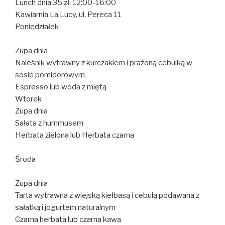
Lunch dnia 35 zł, 12:00-16:00
Kawiarnia La Lucy, ul. Pereca 11
Poniedziałek
Zupa dnia
Naleśnik wytrawny z kurczakiem i prażoną cebulką w
sosie pomidorowym
Espresso lub woda z miętą
Wtorek
Zupa dnia
Sałata z hummusem
Herbata zielona lub Herbata czarna
Środa
Zupa dnia
Tarta wytrawna z wiejską kiełbasą i cebulą podawana z
sałatką i jogurtem naturalnym
Czarna herbata lub czarna kawa