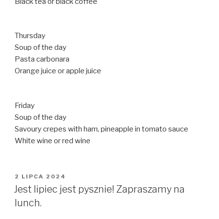
Black tea or black coffee
Thursday
Soup of the day
Pasta carbonara
Orange juice or apple juice
Friday
Soup of the day
Savoury crepes with ham, pineapple in tomato sauce
White wine or red wine
OPUBLIKOWANE
2 LIPCA 2024
W
Jest lipiec jest pysznie! Zapraszamy na
lunch.