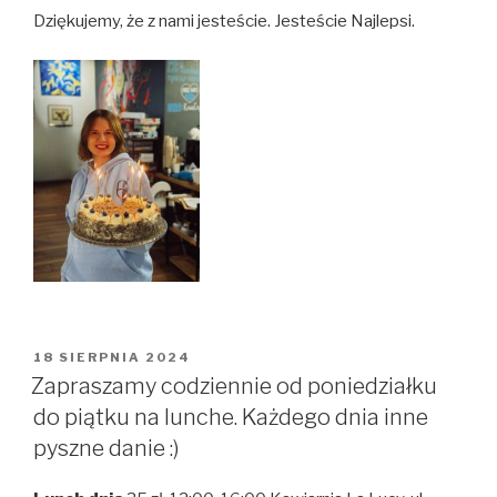
Dziękujemy, że z nami jesteście. Jesteście Najlepsi.
OPUBLIKOWANE
18 SIERPNIA 2024
W
Zapraszamy codziennie od poniedziałku
do piątku na lunche. Każdego dnia inne
pyszne danie :)