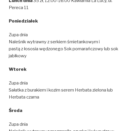
Lunch dnia
35 zł, 12:00-16:00 Kawiarnia La Lucy, ul.
Pereca 11
Poniedzia
ł
ek
Zupa dnia
Naleśnik wytrawny z serkiem śmietankowym i
pastą z łososia wędzonego Sok pomarańczowy lub sok
jabłkowy
Wtorek
Zupa dnia
Sałatka z burakiem i kozim serem Herbata zielona lub
Herbata czarna
Ś
roda
Zupa dnia