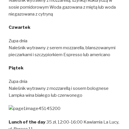
Naleśnik wytrawny z mozzarellą, szynką i kukurydzą w
sosie pomidorowym Woda gazowana z miętą lub woda
niegazowana z cytryną
Czwartek
Zupa dnia
Naleśnik wytrawny z serem mozzarella, blanszowanymi
pieczarkami i szczypiorkiem Espresso lub americano
Pi
ą
tek
Zupa dnia
Naleśnik wytrawny z mozzarellą i sosem bolognese
Lampka wina białego lub czerwonego
Lunch of the day
35 zł, 12:00-16:00 Kawiarnia La Lucy,
ul. Pereca 11