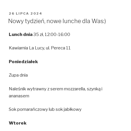
OPUBLIKOWANE
26 LIPCA 2024
W
Nowy tydzień, nowe lunche dla Was:)
Lunch dnia
35 zł, 12:00-16:00
Kawiarnia La Lucy, ul. Pereca 11
Poniedziałek
Zupa dnia
Naleśnik wytrawny z serem mozzarella, szynką i
ananasem
Sok pomarańczowy lub sok jabłkowy
Wtorek