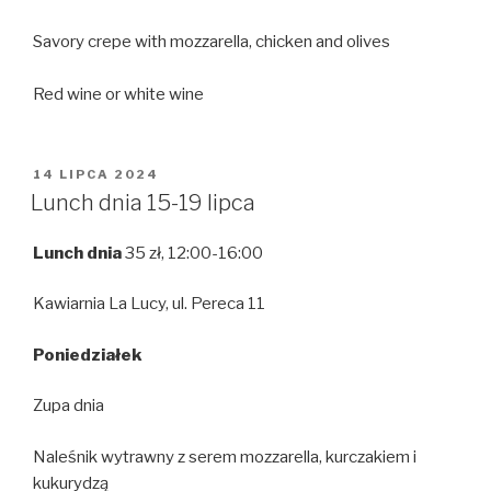
Savory crepe with mozzarella, chicken and olives
Red wine or white wine
OPUBLIKOWANE
14 LIPCA 2024
W
Lunch dnia 15-19 lipca
Lunch dnia
35 zł, 12:00-16:00
Kawiarnia La Lucy, ul. Pereca 11
Poniedziałek
Zupa dnia
Naleśnik wytrawny z serem mozzarella, kurczakiem i
kukurydzą