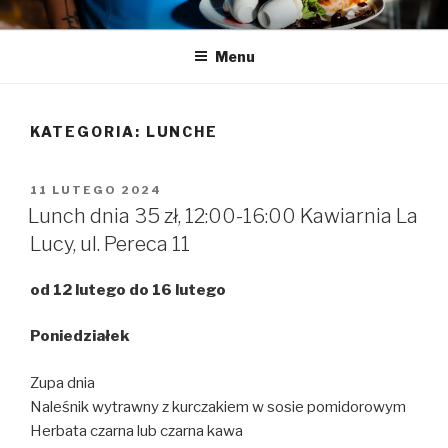
Przeskocz
LA LUCY
Zapraszamy na pyszną kawę i naleśniki
do
Menu
treści
KATEGORIA:
LUNCHE
OPUBLIKOWANE
11 LUTEGO 2024
W
Lunch dnia 35 zł, 12:00-16:00 Kawiarnia La
Lucy, ul. Pereca 11
od 12 lutego do 16 lutego
Poniedzia
ł
ek
Zupa dnia
Naleśnik wytrawny z kurczakiem w sosie pomidorowym
Herbata czarna lub czarna kawa