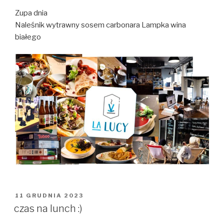
Zupa dnia
Naleśnik wytrawny sosem carbonara Lampka wina
białego
OPUBLIKOWANE
11 GRUDNIA 2023
W
czas na lunch :)