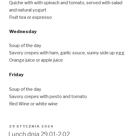
Quiche with with spinach and tomato, served with salad
and natural yogurt
Fruit tea or espresso
Wednesday
Soup of the day
Savory crepes with ham, garlic souce, sunny side up egg
Orange juice or apple juice
Friday
Soup of the day
Savory crepes with pesto and tomato
Red Wine or white wine
OPUBLIKOWANE
29 STYCZNIA 2024
W
Lunch dnia 29.01-2.02