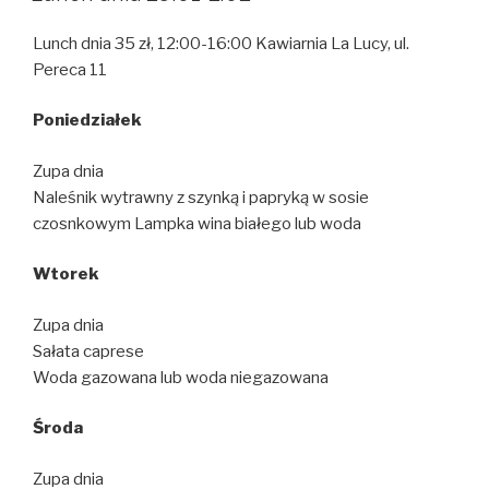
Lunch dnia 35 zł, 12:00-16:00 Kawiarnia La Lucy, ul.
Pereca 11
Poniedzia
ł
ek
Zupa dnia
Naleśnik wytrawny z szynką i papryką w sosie
czosnkowym Lampka wina białego lub woda
Wtorek
Zupa dnia
Sałata caprese
Woda gazowana lub woda niegazowana
Ś
roda
Zupa dnia