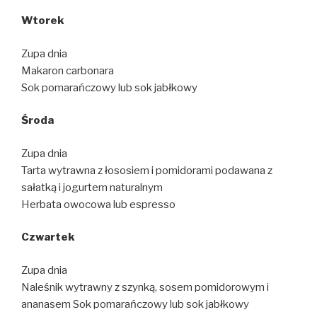
Wtorek
Zupa dnia
Makaron carbonara
Sok pomarańczowy lub sok jabłkowy
Ś
roda
Zupa dnia
Tarta wytrawna z łososiem i pomidorami podawana z
sałatką i jogurtem naturalnym
Herbata owocowa lub espresso
Czwartek
Zupa dnia
Naleśnik wytrawny z szynką, sosem pomidorowym i
ananasem Sok pomarańczowy lub sok jabłkowy