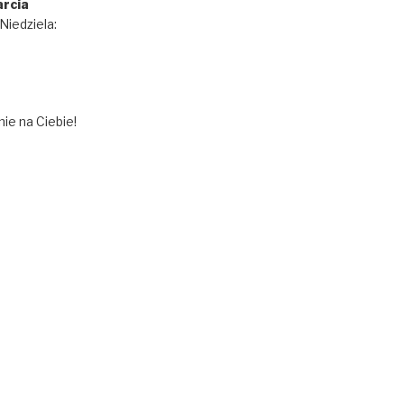
rcia
iedziela:
ie na Ciebie!