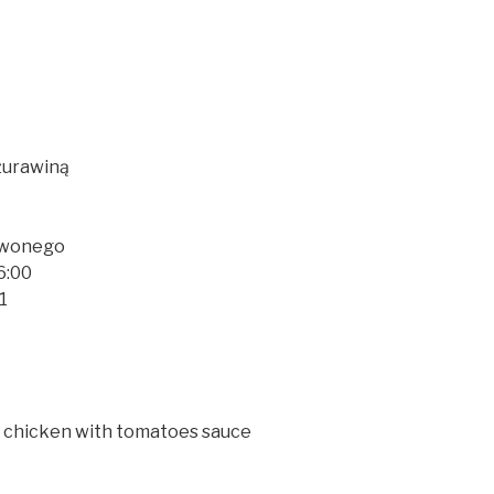
 żurawiną
rwonego
6:00
1
, chicken with tomatoes sauce