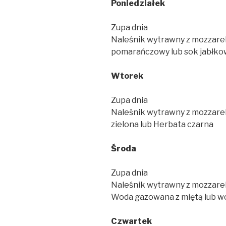
Poniedzia
ł
ek
Zupa dnia
Naleśnik wytrawny z mozzarel
pomarańczowy lub sok jabłko
Wtorek
Zupa dnia
Naleśnik wytrawny z mozzarel
zielona lub Herbata czarna
Ś
roda
Zupa dnia
Naleśnik wytrawny z mozzarell
Woda gazowana z miętą lub w
Czwartek