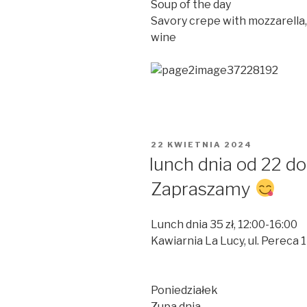
Soup of the day
Savory crepe with mozzarella,
wine
OPUBLIKOWANE
22 KWIETNIA 2024
W
lunch dnia od 22 do
Zapraszamy
Lunch dnia 35 zł, 12:00-16:00
Kawiarnia La Lucy, ul. Pereca 1
Poniedziałek
Zupa dnia