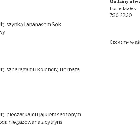
Godziny otwa
Poniedziałek—N
7:30-22:30
lą, szynką i ananasem Sok
wy
Czekamy właśn
lą, szparagami i kolendrą Herbata
ą, pieczarkami i jajkiem sadzonym
oda niegazowana z cytryną