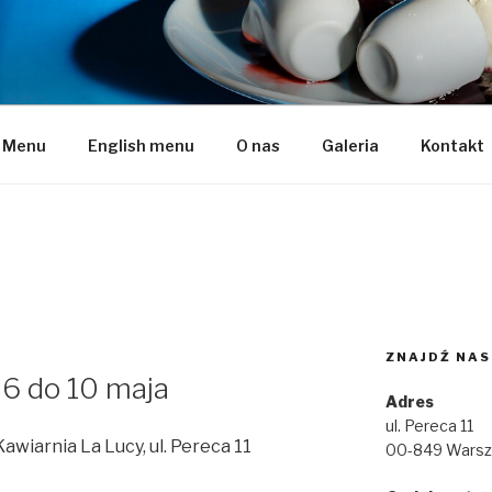
naleśniki
Menu
English menu
O nas
Galeria
Kontakt
ZNAJDŹ NAS
6 do 10 maja
Adres
ul. Pereca 11
Kawiarnia La Lucy, ul. Pereca 11
00-849 Wars