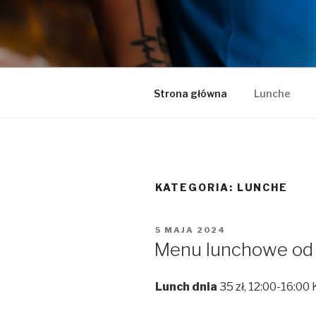
Przeskocz
do
LA LUCY
treści
Zapraszamy na pyszną kawę i 
Strona główna
Lunche
KATEGORIA:
LUNCHE
OPUBLIKOWANE
5 MAJA 2024
W
Menu lunchowe od 
Lunch dnia
35 zł, 12:00-16:00 