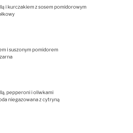
llą i kurczakiem z sosem pomidorowym
błkowy
em i suszonym pomidorem
czarna
ą, pepperoni i oliwkami
oda niegazowana z cytryną