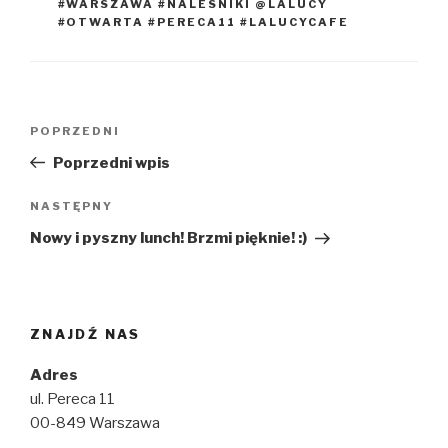
#WARSZAWA #NALESNIKI @LALUCY
#OTWARTA #PERECA11 #LALUCYCAFE
Nawigacja
Poprzedni
POPRZEDNI
wpisu
wpis
Poprzedni wpis
Następny
NASTĘPNY
wpis
Nowy i pyszny lunch! Brzmi pięknie! :)
ZNAJDŹ NAS
Adres
ul. Pereca 11
00-849 Warszawa