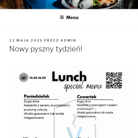
Przeskocz
LA LUCY
Zapraszamy na pyszną kawę i naleśniki
do
Menu
treści
OPUBLIKOWANE
12 MAJA 2025
PRZEZ
ADMIN
W
Nowy pyszny tydzień!