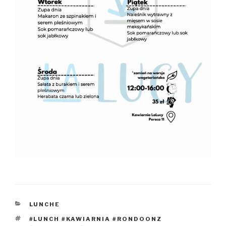
KATEGORIE
LUNCHE
TAGI
#LUNCH #KAWIARNIA #RONDOONZ