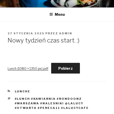
Przeskocz
LA LUCY
Zapraszamy na pyszną kawę i naleśniki
do
Menu
treści
OPUBLIKOWANE
27 STYCZNIA 2025
PRZEZ
ADMIN
W
Nowy tydzień czas start. :)
Pobierz
Lunch (1080 × 1350 px).pdf
KATEGORIE
LUNCHE
TAGI
#LUNCH #KAWIARNIA #RONDOONZ
#WARSZAWA #NALESNIKI @LALUCY
#OTWARTA #PERECA11 #LALUCYCAFE