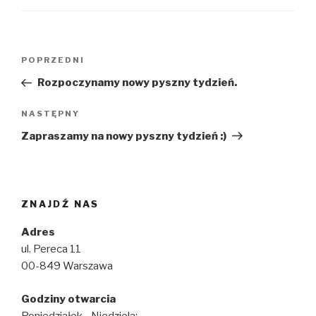
Nawigacja
Poprzedni
POPRZEDNI
wpisu
wpis
Rozpoczynamy nowy pyszny tydzień.
Następny
NASTĘPNY
wpis
Zapraszamy na nowy pyszny tydzień :)
ZNAJDŹ NAS
Adres
ul. Pereca 11
00-849 Warszawa
Godziny otwarcia
Poniedziałek—Niedziela: