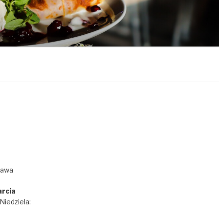
zawa
rcia
iedziela: