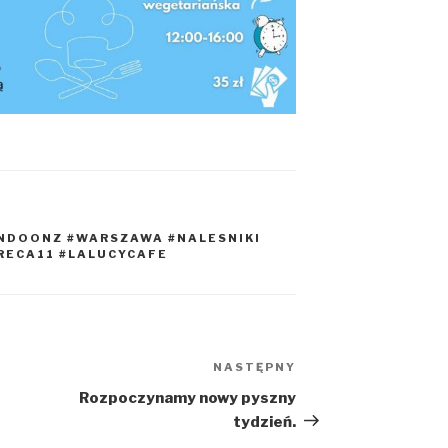
ONDOONZ #WARSZAWA #NALESNIKI
RECA11 #LALUCYCAFE
NASTĘPNY
Następny
wpis
Rozpoczynamy nowy pyszny
tydzień.