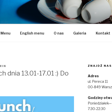
naleśniki
Menu
English menu
O nas
Galeria
Kontakt
ZNAJDŹ NAS
MIN
 dnia 13.01-17.01 :) Do
Adres
ul. Pereca 11
00-849 Wars
Godziny otwa
Poniedziałek—N
7:30-22:30