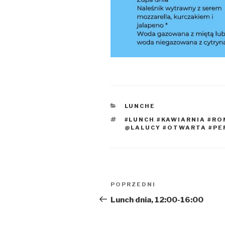
KATEGORIE
LUNCHE
TAGI
#LUNCH #KAWIARNIA #R
@LALUCY #OTWARTA #PE
Nawigacja
Poprzedni
POPRZEDNI
wpisu
wpis
Lunch dnia, 12:00-16:00