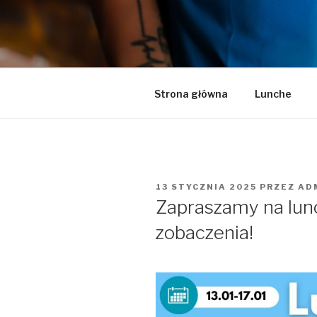
Przeskocz
do
LA LUCY
treści
Zapraszamy na pyszną kawę i 
Strona główna
Lunche
OPUBLIKOWANE
13 STYCZNIA 2025
PRZEZ
AD
W
Zapraszamy na lunch
zobaczenia!