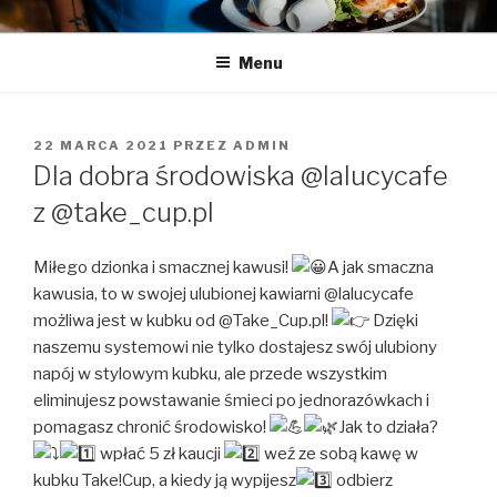
Przeskocz
LA LUCY
Zapraszamy na pyszną kawę i naleśniki
do
Menu
treści
OPUBLIKOWANE
22 MARCA 2021
PRZEZ
ADMIN
W
Dla dobra środowiska @lalucycafe
z @take_cup.pl
Miłego dzionka i smacznej kawusi!
A jak smaczna
kawusia, to w swojej ulubionej kawiarni @lalucycafe
możliwa jest w kubku od @Take_Cup.pl!
Dzięki
naszemu systemowi nie tylko dostajesz swój ulubiony
napój w stylowym kubku, ale przede wszystkim
eliminujesz powstawanie śmieci po jednorazówkach i
pomagasz chronić środowisko!
Jak to działa?
wpłać 5 zł kaucji
weź ze sobą kawę w
kubku Take!Cup, a kiedy ją wypijesz
odbierz