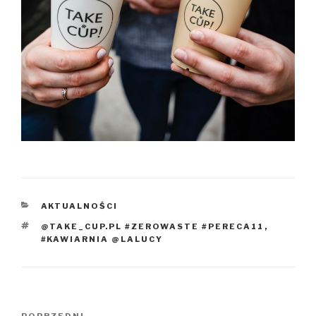
KATEGORIE
AKTUALNOŚCI
TAGI
@TAKE_CUP.PL #ZEROWASTE #PERECA11
,
#KAWIARNIA @LALUCY
Nawigacja