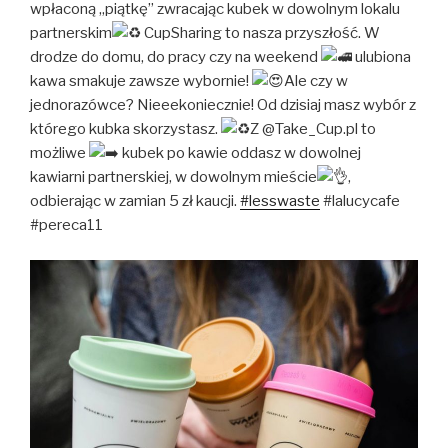
wpłaconą „piątkę” zwracając kubek w dowolnym lokalu
partnerskim
CupSharing to nasza przyszłość. W
drodze do domu, do pracy czy na weekend
ulubiona
kawa smakuje zawsze wybornie!
Ale czy w
jednorazówce? Nieeekoniecznie! Od dzisiaj masz wybór z
którego kubka skorzystasz.
Z @Take_Cup.pl to
możliwe
kubek po kawie oddasz w dowolnej
kawiarni partnerskiej, w dowolnym mieście
,
odbierając w zamian 5 zł kaucji.
#lesswaste
#lalucycafe
#pereca11