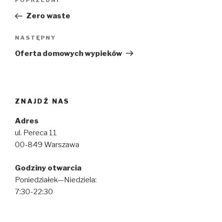
Poprzedni
POPRZEDNI
wpisu
wpis
Zero waste
Następny
NASTĘPNY
wpis
Oferta domowych wypieków
ZNAJDŹ NAS
Adres
ul. Pereca 11
00-849 Warszawa
Godziny otwarcia
Poniedziałek—Niedziela:
7:30-22:30