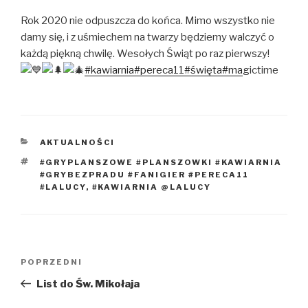
Rok 2020 nie odpuszcza do końca. Mimo wszystko nie
damy się, i z uśmiechem na twarzy będziemy walczyć o
każdą piękną chwilę. Wesołych Świąt po raz pierwszy!
#kawiarnia
#pereca11
#święta
#ma
gictime
KATEGORIE
AKTUALNOŚCI
TAGI
#GRYPLANSZOWE #PLANSZOWKI #KAWIARNIA
#GRYBEZPRADU #FANIGIER #PERECA11
#LALUCY
,
#KAWIARNIA @LALUCY
Nawigacja
Poprzedni
POPRZEDNI
wpisu
wpis
List do Św. Mikołaja