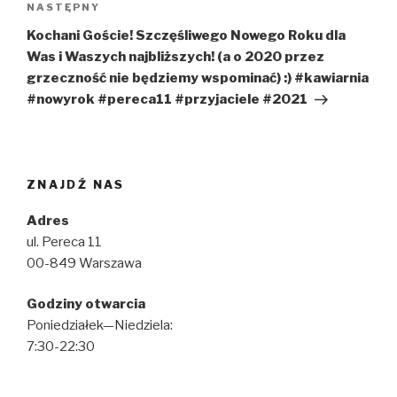
Następny
NASTĘPNY
wpis
Kochani Goście! Szczęśliwego Nowego Roku dla
Was i Waszych najbliższych! (a o 2020 przez
grzeczność nie będziemy wspominać) :) #kawiarnia
#nowyrok #pereca11 #przyjaciele #2021
ZNAJDŹ NAS
Adres
ul. Pereca 11
00-849 Warszawa
Godziny otwarcia
Poniedziałek—Niedziela:
7:30-22:30