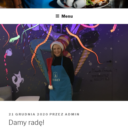
Przeskocz
LA LUCY
Zapraszamy na pyszną kawę i naleśniki
do
Menu
treści
OPUBLIKOWANE
21 GRUDNIA 2020
PRZEZ
ADMIN
W
Damy radę!