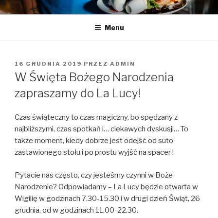
Przeskocz
LA LUCY
Zapraszamy na pyszną kawę i naleśniki
do
Menu
treści
OPUBLIKOWANE
16 GRUDNIA 2019
PRZEZ
ADMIN
W
W Święta Bożego Narodzenia
zapraszamy do La Lucy!
Czas świąteczny to czas magiczny, bo spędzany z
najbliższymi, czas spotkań i… ciekawych dyskusji… To
także moment, kiedy dobrze jest odejść od suto
zastawionego stołu i po prostu wyjść na spacer !
Pytacie nas często, czy jesteśmy czynni w Boże
Narodzenie? Odpowiadamy – La Lucy będzie otwarta w
Wigilię w godzinach 7.30-15.30 i w drugi dzień Świąt, 26
grudnia, od w godzinach 11.00-22.30.