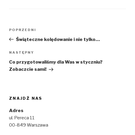
Nawigacja
Poprzedni
POPRZEDNI
wpisu
wpis
Świąteczne kolędowanie i nie tylko…
Następny
NASTĘPNY
wpis
Co przygotowaliśmy dla Was w styczniu?
Zobaczcie sami!
ZNAJDŹ NAS
Adres
ul. Pereca 11
00-849 Warszawa