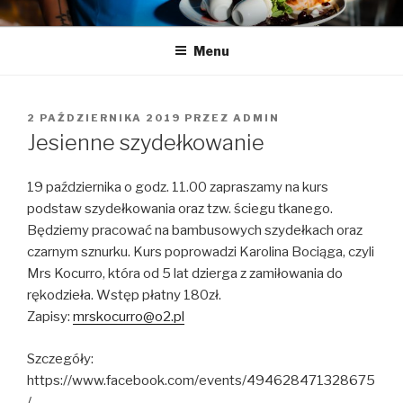
Przeskocz
LA LUCY
Zapraszamy na pyszną kawę i naleśniki
do
Menu
treści
OPUBLIKOWANE
2 PAŹDZIERNIKA 2019
PRZEZ
ADMIN
W
Jesienne szydełkowanie
19 października o godz. 11.00 zapraszamy na kurs
podstaw szydełkowania oraz tzw. ściegu tkanego.
Będziemy pracować na bambusowych szydełkach oraz
czarnym sznurku. Kurs poprowadzi Karolina Bociąga, czyli
Mrs Kocurro, która od 5 lat dzierga z zamiłowania do
rękodzieła. Wstęp płatny 180zł.
Zapisy:
mrskocurro@o2.pl
Szczegóły:
https://www.facebook.com/events/494628471328675
/