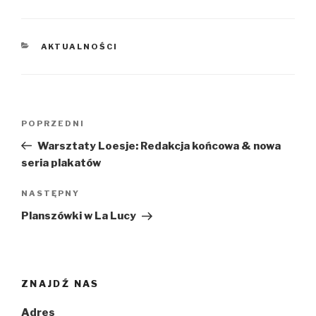
KATEGORIE
AKTUALNOŚCI
Nawigacja
Poprzedni
POPRZEDNI
wpisu
wpis
Warsztaty Loesje: Redakcja końcowa & nowa
seria plakatów
Następny
NASTĘPNY
wpis
Planszówki w La Lucy
ZNAJDŹ NAS
Adres