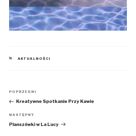
KATEGORIE
AKTUALNOŚCI
Nawigacja
Poprzedni
POPRZEDNI
wpisu
wpis
Kreatywne Spotkanie Przy Kawie
Następny
NASTĘPNY
wpis
Planszówki w La Lucy