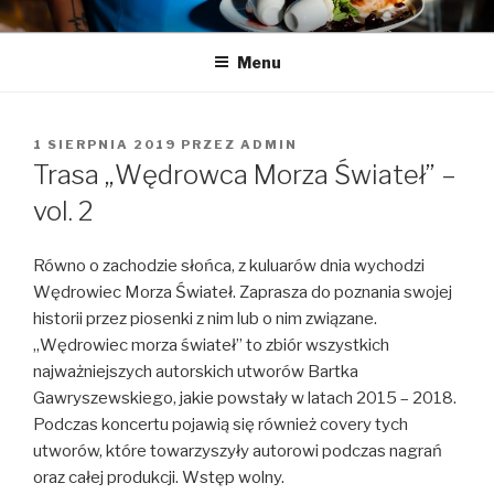
Przeskocz
LA LUCY
Zapraszamy na pyszną kawę i naleśniki
do
Menu
treści
OPUBLIKOWANE
1 SIERPNIA 2019
PRZEZ
ADMIN
W
Trasa „Wędrowca Morza Świateł” –
vol. 2
Równo o zachodzie słońca, z kuluarów dnia wychodzi
Wędrowiec Morza Świateł. Zaprasza do poznania swojej
historii przez piosenki z nim lub o nim związane.
„Wędrowiec morza świateł” to zbiór wszystkich
najważniejszych autorskich utworów Bartka
Gawryszewskiego, jakie powstały w latach 2015 – 2018.
Podczas koncertu pojawią się również covery tych
utworów, które towarzyszyły autorowi podczas nagrań
oraz całej produkcji. Wstęp wolny.