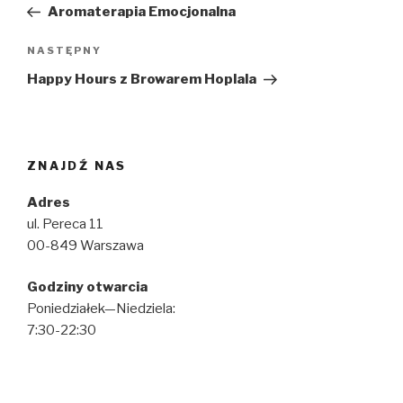
wpis
Aromaterapia Emocjonalna
Następny
NASTĘPNY
wpis
Happy Hours z Browarem Hoplala
ZNAJDŹ NAS
Adres
ul. Pereca 11
00-849 Warszawa
Godziny otwarcia
Poniedziałek—Niedziela:
7:30-22:30