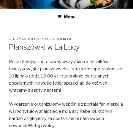
Przeskocz
LA LUCY
Zapraszamy na pyszną kawę i naleśniki
do
Menu
treści
OPUBLIKOWANE
1 LIPCA 2019
PRZEZ
ADMIN
W
Planszówki w La Lucy
Po raz kolejny zapraszamy wszystkich miłośników i
fanatyków gier planszowych – tym razem spotykamy się
10 lipca o godz. 18.00 – nie zabraknie gier znanych,
popularnych, nowości i gier sprzed lat, do których
wracamy z sentymentem!
Wydarzenie organizujemy wspólnie z portale fanigier.pl, a
wśród tytułów znajdziecie m.in. gry Rebel.pl, którym
bardzo dziękujemy za dostarczenie nam swoich
nowości! Wstęp wolny.