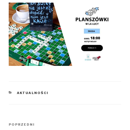
KATEGORIE
AKTUALNOŚCI
Nawigacja
Poprzedni
POPRZEDNI
wpisu