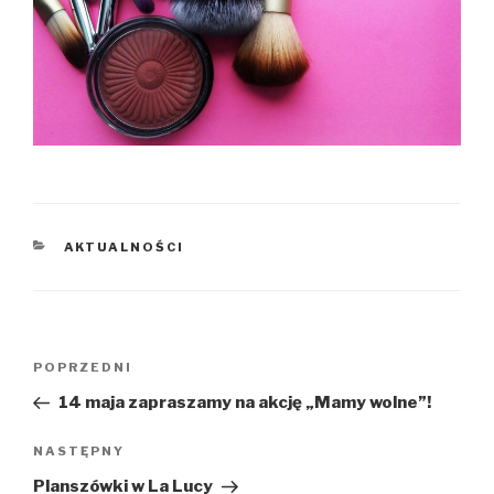
KATEGORIE
AKTUALNOŚCI
Nawigacja
Poprzedni
POPRZEDNI
wpisu
wpis
14 maja zapraszamy na akcję „Mamy wolne”!
Następny
NASTĘPNY
wpis
Planszówki w La Lucy