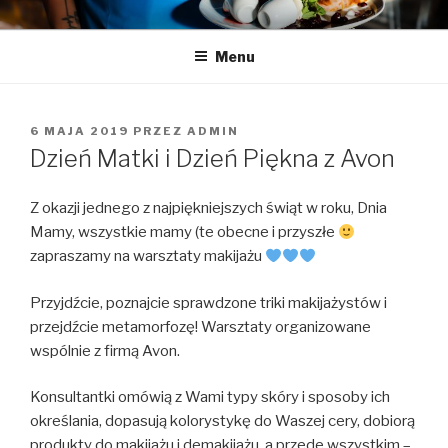
Przeskocz
LA LUCY
Zapraszamy na pyszną kawę i naleśniki
do
Menu
treści
OPUBLIKOWANE
6 MAJA 2019
PRZEZ
ADMIN
W
Dzień Matki i Dzień Piękna z Avon
Z okazji jednego z najpiękniejszych świąt w roku, Dnia
Mamy, wszystkie mamy (te obecne i przyszłe
zapraszamy na warsztaty makijażu
Przyjdźcie, poznajcie sprawdzone triki makijażystów i
przejdźcie metamorfozę! Warsztaty organizowane
wspólnie z firmą Avon.
Konsultantki omówią z Wami typy skóry i sposoby ich
określania, dopasują kolorystykę do Waszej cery, dobiorą
produkty do makijażu i demakijażu, a przede wszystkim –