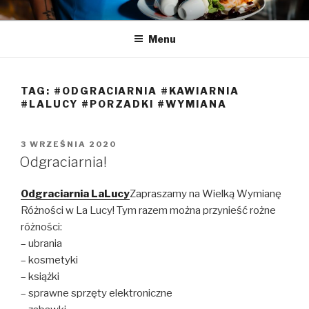
Przeskocz
LA LUCY
Zapraszamy na pyszną kawę i naleśniki
do
Menu
treści
TAG:
#ODGRACIARNIA #KAWIARNIA
#LALUCY #PORZADKI #WYMIANA
OPUBLIKOWANE
3 WRZEŚNIA 2020
W
Odgraciarnia!
Odgraciarnia LaLucy
Zapraszamy na Wielką Wymianę
Różności w La Lucy! Tym razem można przynieść rożne
różności:
– ubrania
– kosmetyki
– książki
– sprawne sprzęty elektroniczne