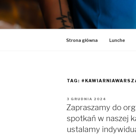
Przeskocz
do
LA LUCY
treści
Zapraszamy na pyszną kawę i 
Strona główna
Lunche
TAG:
#KAWIARNIAWARSZ
OPUBLIKOWANE
3 GRUDNIA 2024
W
Zapraszamy do orga
spotkań w naszej ka
ustalamy indywidua