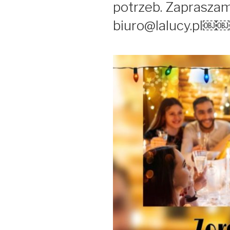
potrzeb. Zapraszam
biuro@lalucy.pl￼￼