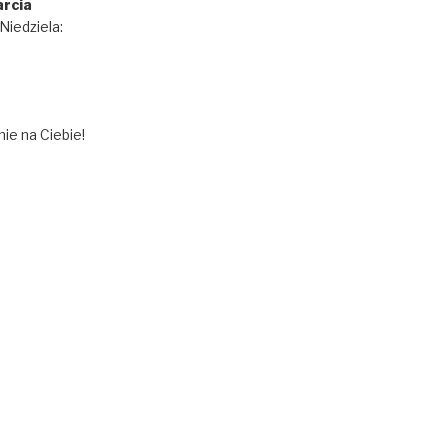
rcia
iedziela:
ie na Ciebie!