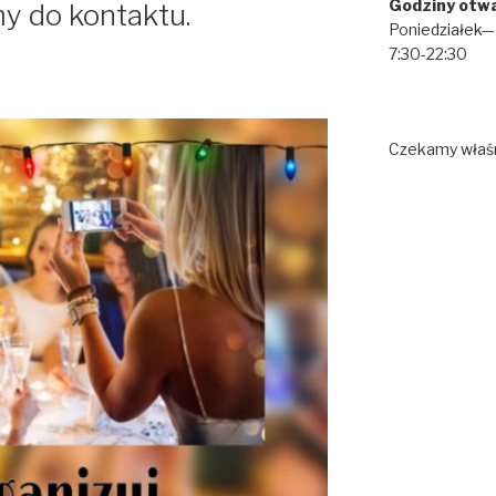
Godziny otwa
y do kontaktu.
Poniedziałek—N
7:30-22:30
Czekamy właśn