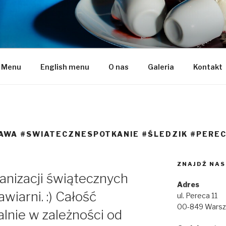
naleśniki
Menu
English menu
O nas
Galeria
Kontakt
AWA #SWIATECZNESPOTKANIE #ŚLEDZIK #PEREC
ZNAJDŹ NAS
nizacji świątecznych
Adres
wiarni. :) Całość
ul. Pereca 11
00-849 Wars
lnie w zależności od