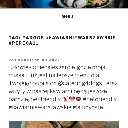
Przeskocz
LA LUCY
Zapraszamy na pyszną kawę i naleśniki
do
Menu
treści
TAG:
#4DOGS #KAWIARNIEWARSZAWSKIE
#PERECA11
OPUBLIKOWANE
25 PAŹDZIERNIKA 2022
W
Człowiek obiecałeś żarcie, gdzie moja
miska? Już jest najlepsze menu dla
Twojego pupila od @catering4dogs Teraz
wizyty w naszej kawiarni będą jeszcze
bardziej pet friendly.
#petdriendly
#kawiarniewarszawskie #lalucycafe